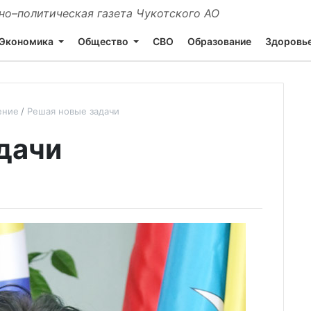
о–политическая газета Чукотского АО
Экономика
Общество
СВО
Образование
Здоровь
ение
Решая новые задачи
дачи