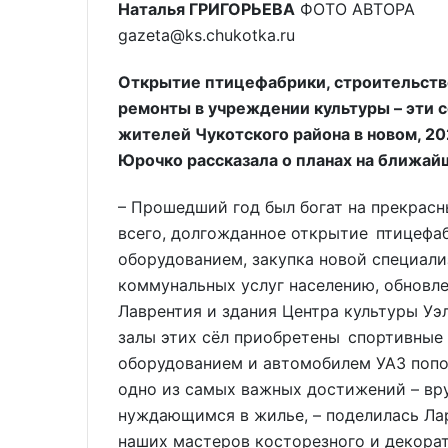
Наталья ГРИГОРЬЕВА
ФОТО АВТОРА
gazeta@ks.chukotka.ru
Открытие птицефабрики, строительств
ремонты в учреждении культуры – эти 
жителей Чукотского района в новом, 2
Юрочко рассказала о планах на ближай
– Прошедший год был богат на прекрасн
всего, долгожданное открытие птицефа
оборудованием, закупка новой специал
коммунальных услуг населению, обновл
Лаврентия и здания Центра культуры Уэ
залы этих сёл приобретены спортивны
оборудованием и автомобилем УАЗ попо
одно из самых важных достижений – вру
нуждающимся в жилье, – поделилась Лар
наших мастеров косторезного и декорат