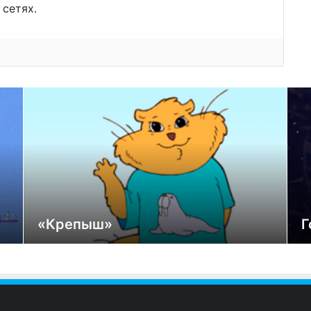
сетях.
«Крепыш»
Г