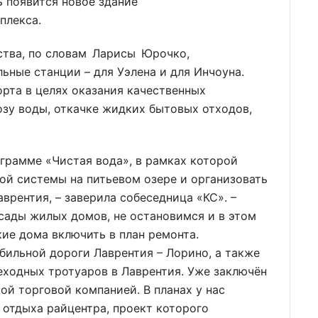
ь появится новое здание
плекса.
ства, по словам Ларисы Юрочко,
ьные станции – для Уэлена и для Инчоуна.
орта в целях оказания качественных
зу воды, откачке жидких бытовых отходов,
грамме «Чистая вода», в рамках которой
ой системы на питьевом озере и организовать
врентия, – заверила собеседница «КС». –
сады жилых домов, не остановимся и в этом
кие дома включить в план ремонта.
бильной дороги Лаврентия – Лорино, а также
еходных тротуаров в Лаврентия. Уже заключён
ой торговой компанией. В планах у нас
 отдыха райцентра, проект которого