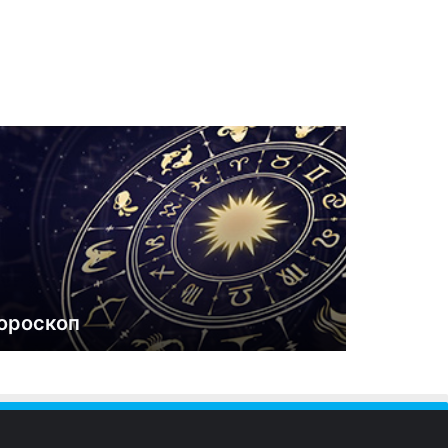
ороскоп