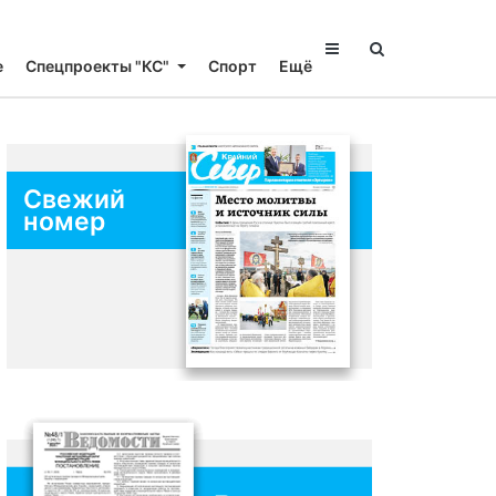
е
Спецпроекты "КС"
Спорт
Ещё
Свежий
номер