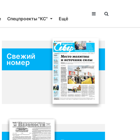
е
Спецпроекты "КС"
Ещё
Свежий
номер