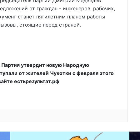
председатель партии Дмитрий Медведев
редложений от граждан - инженеров, рабочих,
окумент станет пятилетним планом работы
вызовы, стоящие перед страной.
. Партия утвердит новую Народную
тупали от жителей Чукотки с февраля этого
 сайте естьрезультат.рф