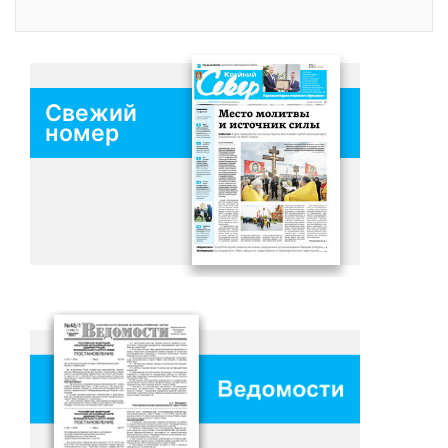
Свежий
номер