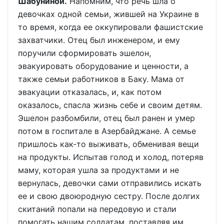
Шабуниной.
Напомним, что речь шла о
девочках одной семьи, жившей на Украине в
то время, когда ее оккупировали фашистские
захватчики. Отец был инженером, и ему
поручили сформировать эшелон,
эвакуировать оборудование и ценности, а
также семьи работников в Баку. Мама от
эвакуации отказалась, и, как потом
оказалось, спасла жизнь себе и своим детям.
Эшелон разбомбили, отец был ранен и умер
потом в госпитале в Азербайджане. А семье
пришлось как-то выживать, обменивая вещи
на продукты. Испытав голод и холод, потеряв
маму, которая ушла за продуктами и не
вернулась, девочки сами отправились искать
ее и свою двоюродную сестру. После долгих
скитаний попали на передовую и стали
помогать нашим солдатам, поставляя им