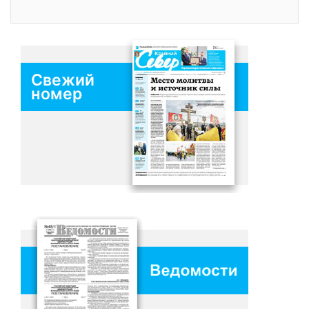
Свежий
номер