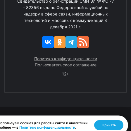
Свидетельство о регистрации СМИ Эл № ФС 77
- 82356 выдано Федеральной службой по
надзору в сфере связи, информационных
технологий и массовых коммуникаций 8
декабря 2021 г.
Политика конфиденциальности
Пользовательское соглашение
12+
© 2008—2025 ГАУ ЧАО «Издательство «Крайний Север»
спользуем cookies для работы сайта и аналитики.
Принять
Разработано RASA
робнее — в
Политике конфиденциальности
.