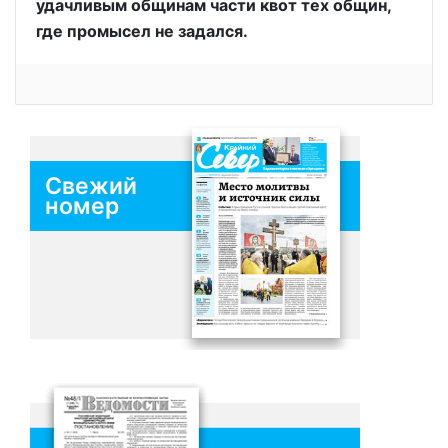
удачливым общинам части квот тех общин,
где промысел не задался.
Свежий
номер