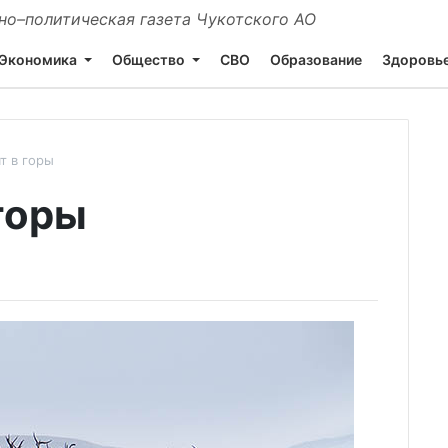
о–политическая газета Чукотского АО
Экономика
Общество
СВО
Образование
Здоровь
т в горы
горы