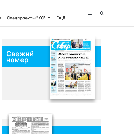
е
Спецпроекты "КС"
Ещё
Свежий
номер