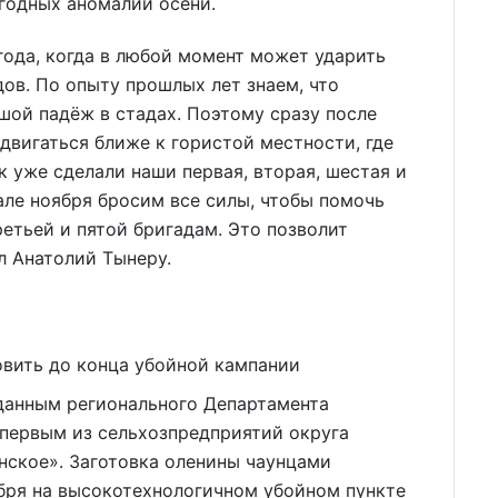
огодных аномалий осени.
года, когда в любой момент может ударить
дов. По опыту прошлых лет знаем, что
шой падёж в стадах. Поэтому сразу после
двигаться ближе к гористой местности, где
к уже сделали наши первая, вторая, шестая и
але ноября бросим все силы, чтобы помочь
ретьей и пятой бригадам. Это позволит
л Анатолий Тынеру.
овить до конца убойной кампании
 данным регионального Департамента
 первым из сельхозпредприятий округа
ское». Заготовка оленины чаунцами
ября на высокотехнологичном убойном пункте