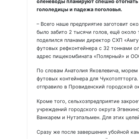
оленеводы планируют спешно отогнать 
гололедицы и падежа поголовья.
– Всего наше предприятие заготовит око
было забито 2 тысячи голов, ещё около 
поделился планами директор СХП «Амгу
футовых рефконтейнера с 32 тоннами о
адрес пищекомбината «Полярный» и ООО
По словам Анатолия Яковлевича, морем
футовых контейнера для Чукотоптторга
отправило в Провиденский городской ок
Кроме того, сельхозпредприятие закро
учреждений городского округа Эгвекино
Ванкарем и Нутэпэльмен. Для этих целе
Сразу же после завершения убойной ка