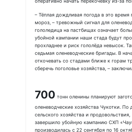
оперативно начать перекочёвку из-за п
– Тёплая дождливая погода в это время 
мороз, – тревожный сигнал для оленево
гололедица на пастбищах означает боль
убойной кампании наши стада будут про
прохладнее и риск гололёда невысок. Та
седьмая оленеводческие бригады. В нач
откочевать со стадами ближе к горам т
сберечь поголовье хозяйства, – заключи
700
тонн оленины планируют загот
оленеводческие хозяйства Чукотки. По
сельского хозяйства и продовольствия,
завершило убойную кампанию СХП «Чаун
производилась с 22 сентября по 16 окт