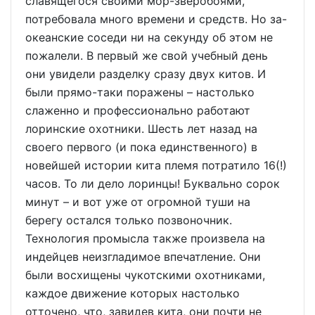
славящегося своими мор-зверобоями,
потребовала много времени и средств. Но за-
океанские соседи ни на секунду об этом не
пожалели. В первый же свой учебный день
они увидели разделку сразу двух китов. И
были прямо-таки поражены – настолько
слаженно и профессионально работают
лоринские охотники. Шесть лет назад на
своего первого (и пока единственного) в
новейшей истории кита племя потратило 16(!)
часов. То ли дело лоринцы! Буквально сорок
минут – и вот уже от огромной туши на
берегу остался только позвоночник.
Технология промысла также произвела на
индейцев неизгладимое впечатление. Они
были восхищены чукотскими охотниками,
каждое движение которых настолько
отточено, что, завидев кита, они почти не