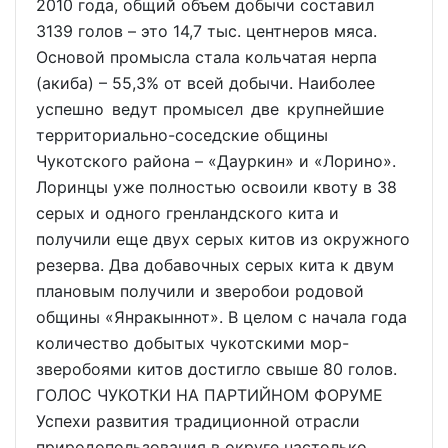
2010 года, общий объем добычи составил
3139 голов – это 14,7 тыс. центнеров мяса.
Основой промысла стала кольчатая нерпа
(акиба) – 55,3% от всей добычи. Наиболее
успешно ведут промысел две крупнейшие
территориально-соседские общины
Чукотского района – «Дауркин» и «Лорино».
Лоринцы уже полностью освоили квоту в 38
серых и одного гренландского кита и
получили еще двух серых китов из окружного
резерва. Два добавочных серых кита к двум
плановым получили и зверобои родовой
общины «Янракыннот». В целом с начала года
количество добытых чукотскими мор-
зверобоями китов достигло свыше 80 голов.
ГОЛОС ЧУКОТКИ НА ПАРТИЙНОМ ФОРУМЕ
Успехи развития традиционной отрасли
природопользования в округе настолько