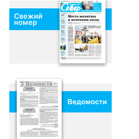
Свежий
номер