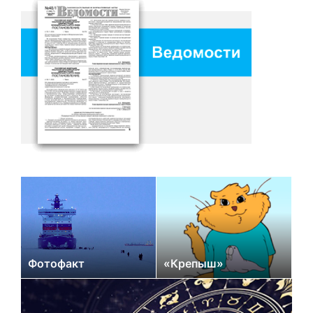
Фотофакт
«Крепыш»