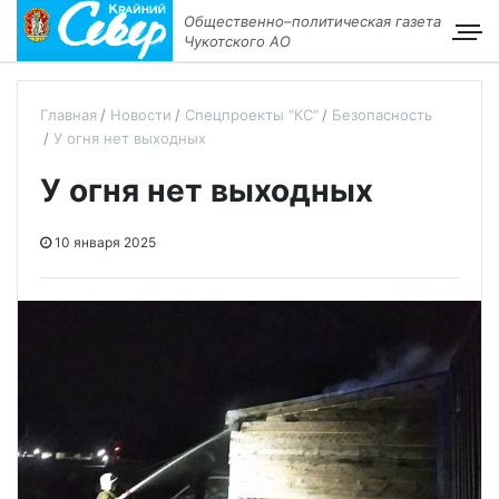
Общественно–политическая газета
Чукотского АО
Главная
Новости
Спецпроекты "КС"
Безопасность
У огня нет выходных
У огня нет выходных
10 января 2025