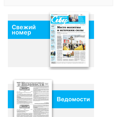
Свежий
номер