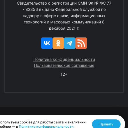
Свидетельство о регистрации СМИ Эл № ФС 77
- 82356 выдано Федеральной службой по
надзору в сфере связи, информационных
технологий и массовых коммуникаций 8
декабря 2021 г.
Политика конфиденциальности
Пользовательское соглашение
12+
© 2008—2025 ГАУ ЧАО «Издательство «Крайний Север»
спользуем cookies для работы сайта и аналитики.
Принять
Разработано RASA
робнее — в
Политике конфиденциальности
.