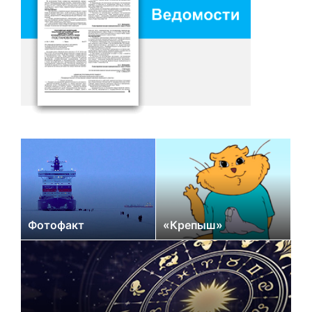
Фотофакт
«Крепыш»