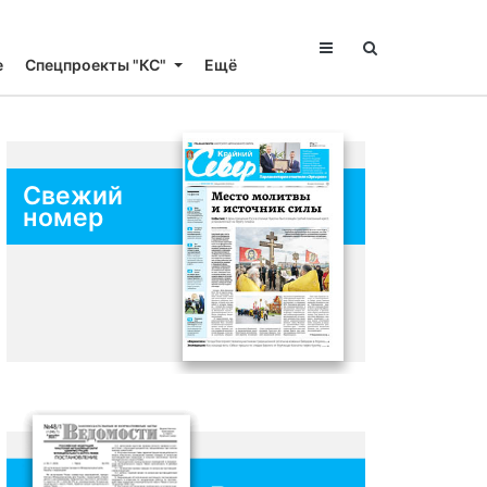
е
Спецпроекты "КС"
Ещё
Свежий
номер