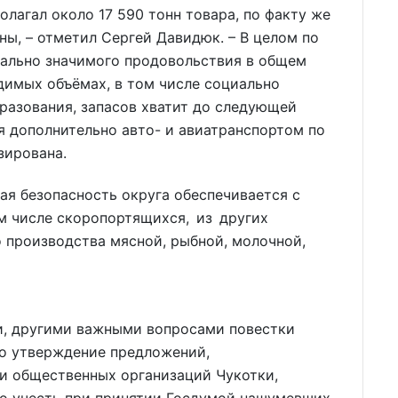
лагал около 17 590 тонн товара, по факту же
ны, – отметил Сергей Давидюк. – В целом по
ально значимого продовольствия в общем
одимых объёмах, в том числе социально
разования, запасов хватит до следующей
я дополнительно авто- и авиатранспортом по
зирована.
я безопасность округа обеспечивается с
м числе скоропортящихся, из других
о производства мясной, рыбной, молочной,
и, другими важными вопросами повестки
ло утверждение предложений,
и общественных организаций Чукотки,
мо учесть при принятии Госдумой нашумевших