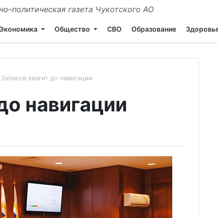
о–политическая газета Чукотского АО
Экономика
Общество
СВО
Образование
Здоровь
Запасов хватит до навигации
до навигации