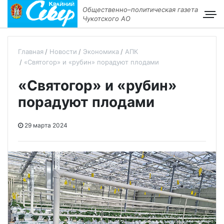
Общественно–политическая газета
Чукотского АО
Главная
Новости
Экономика
АПК
«Святогор» и «рубин» порадуют плодами
«Святогор» и «рубин»
порадуют плодами
29 марта 2024