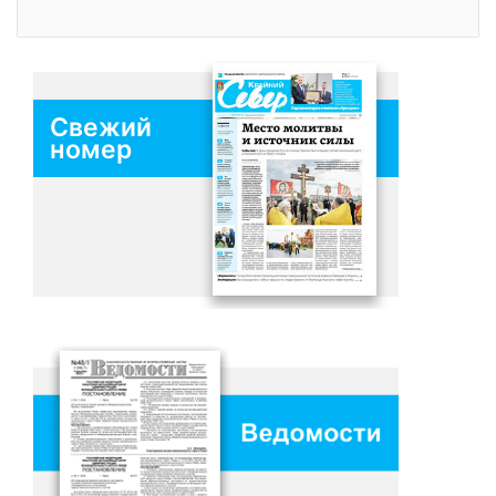
Свежий
номер