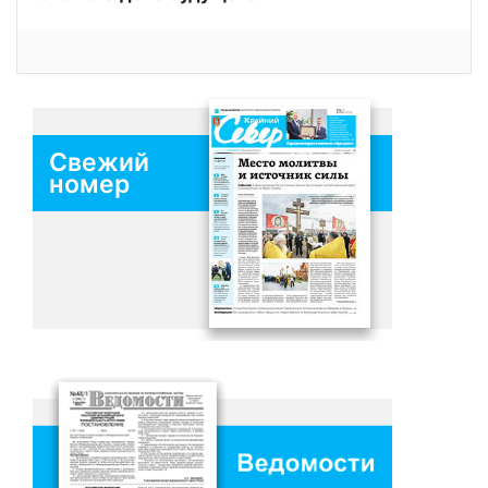
Свежий
номер