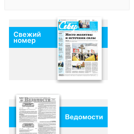
Свежий
номер