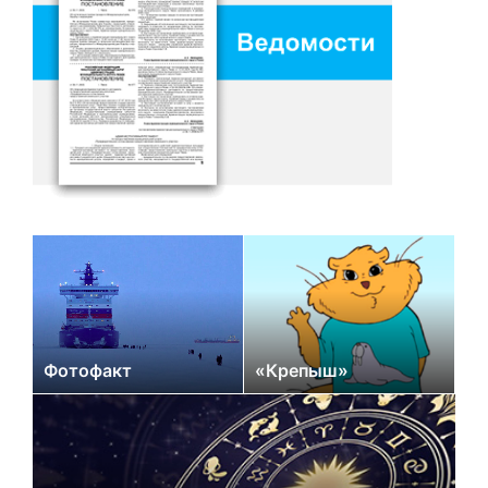
Фотофакт
«Крепыш»