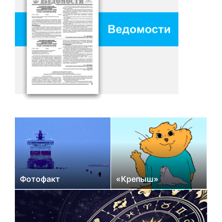
Фотофакт
«Крепыш»