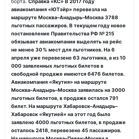
борта.
Справка «КС» В 2017 году
авиакомпания «ЮТэйр» перевезла на
маршруте Москва–Анадырь–Москва 3788
льготных пассажиров. В текущем году новое
постановление Правительства РФ № 215
обязывает авиакомпании выделять на рейс
не менее 30 % мест для льготников. На 6
апреля уже перевезено 63 льготника, а из 10
000 заявленных льготных билетов в
свободной продаже имеются 6476 билетов.
Авиакомпания «Якутия» на маршруте
Москва–Анадырь–Москва заявилась на 3000
льготных билетов, в продаже остался 791
билет. На маршруте Хабаровск–Анадырь–
Хабаровск «Якутией» на этот год было
заявлено 4000 льготных билетов, в продаже
осталось 2418, перевезено 45 пассажиров.
На маршруте Москва–Певек–Москва в