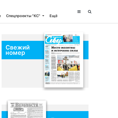
е
Спецпроекты "КС"
Ещё
Свежий
номер