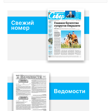
Свежий
номер