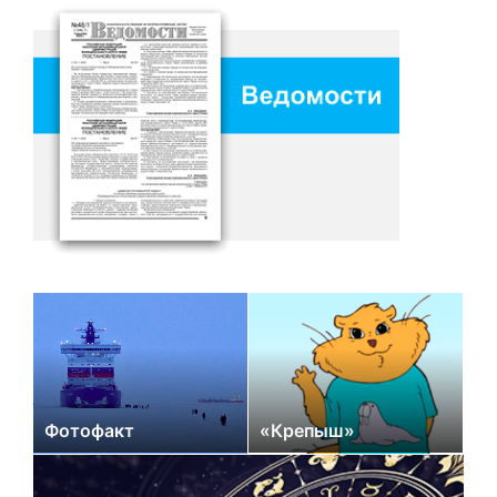
Фотофакт
«Крепыш»