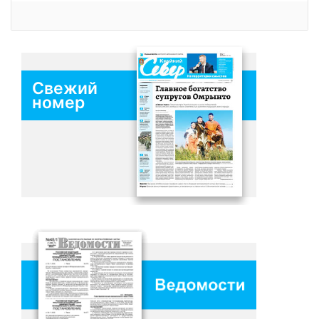
Свежий
номер