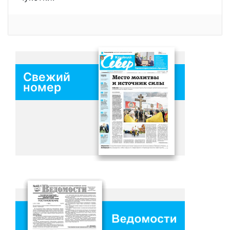
Свежий
номер