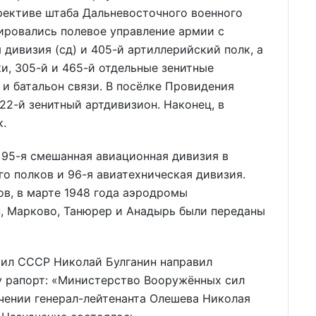
рективе штаба Дальневосточного военного
цировались полевое управление армии с
 дивизия (сд) и 405-й артиллерийский полк, а
и, 305-й и 465-й отдельные зенитные
и батальон связи. В посёлке Провидения
622-й зенитный артдивизион. Наконец, в
к.
 95-я смешанная авиационная дивизия в
го полков и 96-я авиатехническая дивизия.
в, в марте 1948 года аэродромы
, Марково, Танюрер и Анадырь были переданы
сил СССР Николай Булганин направил
у рапорт: «Министерство Вооружённых сил
чении генерал-лейтенанта Олешева Николая