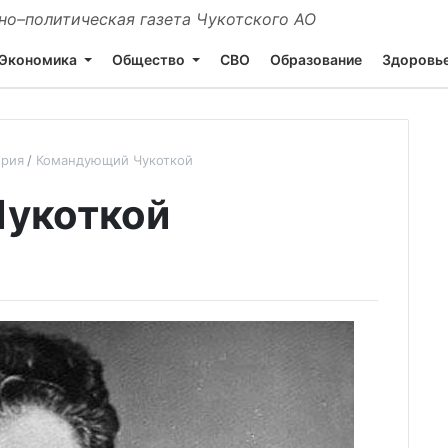
о–политическая газета Чукотского АО
Экономика
Общество
СВО
Образование
Здоровь
ория
Командующий Чукоткой
укоткой