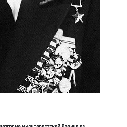
разгрома милитаристской Японии из