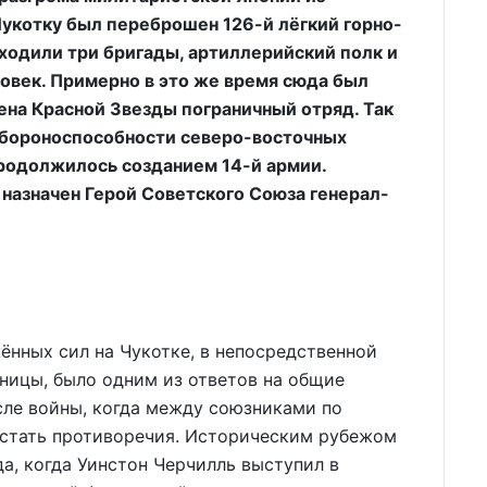
Чукотку был переброшен 126-й лёгкий горно-
входили три бригады, артиллерийский полк и
еловек. Примерно в это же время сюда был
на Красной Звезды пограничный отряд. Так
обороноспособности северо-восточных
продолжилось созданием 14-й армии.
азначен Герой Советского Союза генерал-
нных сил на Чукотке, в непосредственной
ницы, было одним из ответов на общие
сле войны, когда между союзниками по
астать противоречия. Историческим рубежом
а, когда Уинстон Черчилль выступил в