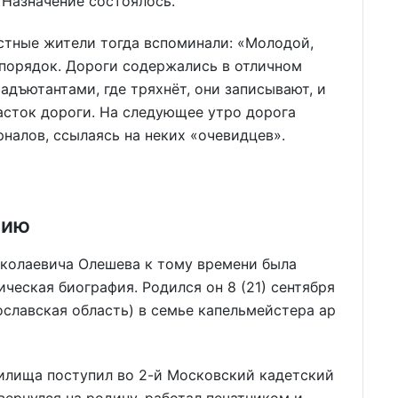
Назначение состоялось.
стные жители тогда вспоминали: «Молодой,
 порядок. Дороги содержались в отличном
 адъютантами, где тряхнёт, они записывают, и
часток дороги. На следующее утро дорога
налов, ссылаясь на неких «очевидцев».
зию
иколаевича Олешева к тому времени была
ическая биография. Родился он 8 (21) сентября
ославская область) в семье капельмейстера ар
илища поступил во 2-й Московский кадетский
 вернулся на родину, работал печатником и