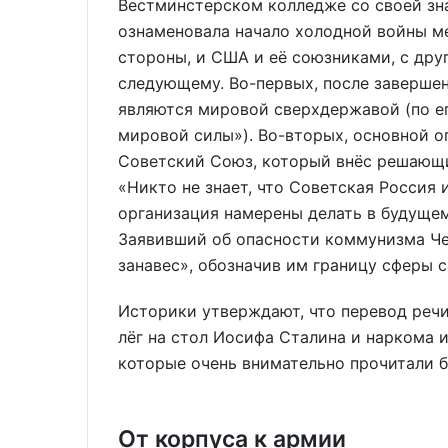
Вестминстерском колледже со своей зн
ознаменовала начало холодной войны м
стороны, и США и её союзниками, с дру
следующему. Во-первых, после заверш
являются мировой сверхдержавой (по е
мировой силы»). Во-вторых, основной о
Советский Союз, который внёс решающи
«Никто не знает, что Советская Россия
организация намерены делать в будущем,
Заявивший об опасности коммунизма Ч
занавес», обозначив им границу сферы с
Историки утверждают, что перевод реч
лёг на стол Иосифа Сталина и наркома 
которые очень внимательно прочитали б
От корпуса к армии