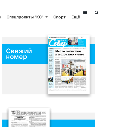
е
Спецпроекты "КС"
Спорт
Ещё
Свежий
номер