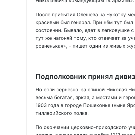
Николаевича командующим 14 армией». 
После прибытия Олешева на Чукотку ме
красивый был генерал. При нём тут был
состоянии. Бывало, едет в легковушке с
тут же нагоняй тому, кто отвечает за у
ровненькая», – пишет один из живых жур
Подполковник принял диви
Но если серьёзно, за спиной Николая Н
весьма богатая, яркая, а местами и геро
1903 года в городе Пошехонье (ныне Яр
тиллерийского полка.
По окончании церковно-приходского уч
корпус, однако после октября 1917 года