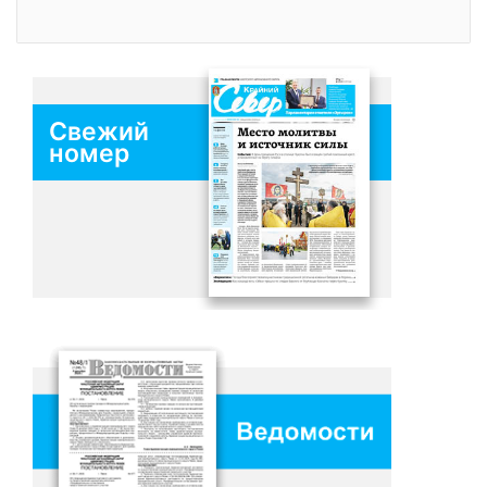
Свежий
номер