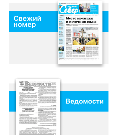
Свежий
номер