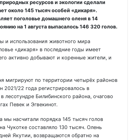
природных ресурсов и экологии сделали
ает около 145 тысяч особей «дикаря».
вляет поголовье домашнего оленя в 14
оянию на 1 августа выпасалось 146 320 голов.
ны и использования животного мира
ловье «дикаря» в последние годы имеет
 его активно добывают и коренные жители, и
еня мигрируют по территории четырёх районов
н 2021/22 года регистрировалось в
в лесотундре Билибинского района, очагово
гах Певек и Эгвекинот.
та мы насчитали порядка 145 тысяч голов
на Чукотке составляло 130 тысяч. Олень
едней Якутии, возвращаются обратно на