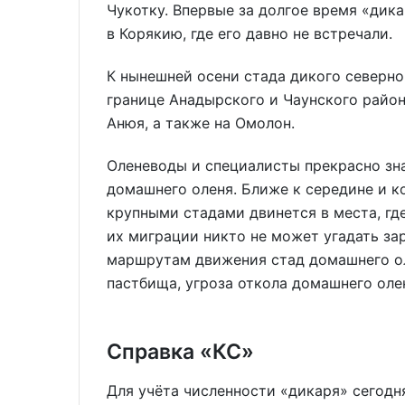
Чукотку. Впервые за долгое время «дик
в Корякию, где его давно не встречали.
К нынешней осени стада дикого северно
границе Анадырского и Чаунского райо
Анюя, а также на Омолон.
Оленеводы и специалисты прекрасно зна
домашнего оленя. Ближе к середине и ко
крупными стадами двинется в места, гд
их миграции никто не может угадать зар
маршрутам движения стад домашнего оле
пастбища, угроза откола домашнего олен
Справка «КС»
Для учёта численности «дикаря» сегод