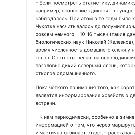
– Если посмотреть статистику, динамику
например, скопление «дикаря» в тундре
наблюдалось. При этом в те годы было 
Чукотке насчитывалось до полумиллиона 
совсем немного – 10-16 тысяч (такие да
биологических наук Николай Железнов),
время численность домашнего оленя у н
голов. Соответственно, на освободивши
поголовье дикий северный олень, которы
отколов одомашненного.
Пока чёткого понимания того, как боро
является информирование хозяйств о дв
встречи.
– К нам периодически, особенно в зимн
информацией о том, что через маршрут
и частично отбивает стадо, – рассказа