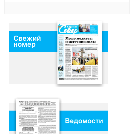
Свежий
номер