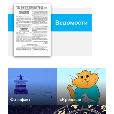
Фотофакт
«Крепыш»