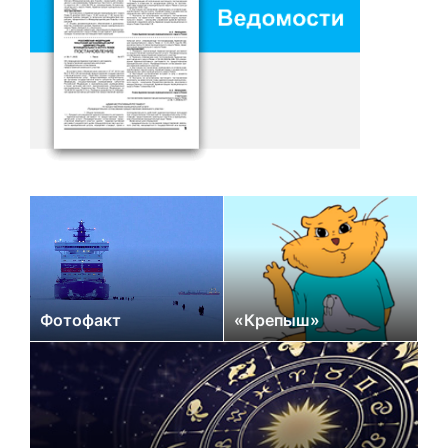
Фотофакт
«Крепыш»