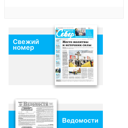
Свежий
номер