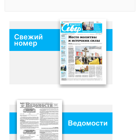
Свежий
номер