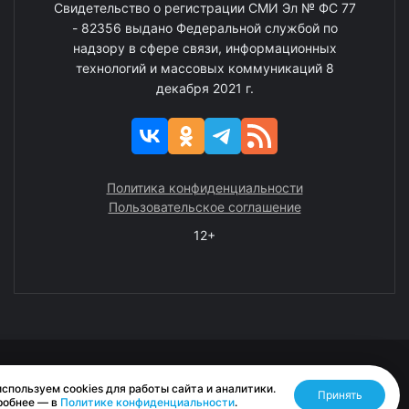
Свидетельство о регистрации СМИ Эл № ФС 77
- 82356 выдано Федеральной службой по
надзору в сфере связи, информационных
технологий и массовых коммуникаций 8
декабря 2021 г.
Политика конфиденциальности
Пользовательское соглашение
12+
© 2008—2025 ГАУ ЧАО «Издательство «Крайний Север»
спользуем cookies для работы сайта и аналитики.
Принять
Разработано RASA
робнее — в
Политике конфиденциальности
.