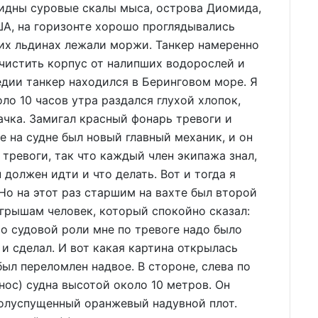
идны суровые скалы мыса, острова Диомида,
А, на горизонте хорошо проглядывались
их льдинах лежали моржи. Танкер намеренно
очистить корпус от налипших водорослей и
дии танкер находился в Беринговом море. Я
ло 10 часов утра раздался глухой хлопок,
ачка. Замигал красный фонарь тревоги и
е на судне был новый главный механик, и он
тревоги, так что каждый член экипажа знал,
 должен идти и что делать. Вот и тогда я
 Но на этот раз старшим на вахте был второй
ыгрышам человек, который спокойно сказал:
По судовой роли мне по тревоге надо было
 и сделал. И вот какая картина открылась
был переломлен надвое. В стороне, слева по
(нос) судна высотой около 10 метров. Он
 полуспущенный оранжевый надувной плот.