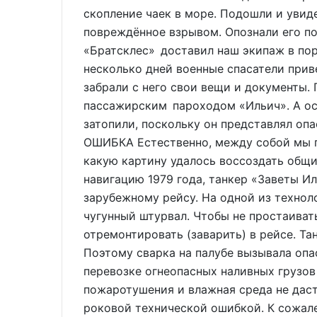
скопление чаек в море. Подошли и увид
повреждённое взрывом. Опознали его по
«Братсклес» доставил наш экипаж в по
несколько дней военные спасатели прив
забрали с него свои вещи и документы.
пассажирским пароходом «Ильич». А ос
затопили, поскольку он представлял оп
ОШИБКА Естественно, между собой мы г
какую картину удалось воссоздать общ
навигацию 1979 года, танкер «Заветы И
зарубежному рейсу. На одной из технол
чугунный штурвал. Чтобы не простаивать
отремонтировать (заварить) в рейсе. Та
Поэтому сварка на палубе вызывала опа
перевозке огнеопасных наливных грузов 
пожаротушения и влажная среда не даст
роковой технической ошибкой. К сожале