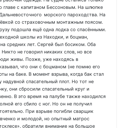
о главе с капитаном Бессоновым. На шлюпке
 Дальневосточного морского пароходства. На
рёвкой со страховочным монтажным поясом.
рузу подошла ещё одна лодка со спасёнными.
еходной школы из Находки, и боцман,
а средних лет. Сергей был босиком. Оба
 Никто не говорил никаких слов, но все
люди живы. Позже, уже находясь в
казывал, что они с боцманом (не помню его
ы на баке. В момент взрыва, когда бак стал
у надувной спасательный плот. Но тот не
нку, они сбросили спасательный круг и
енно. В это время на палубе также находился
лной его сбило с ног. Но он не получил
тоятельно. При взрыве погибли сварщик
вченко и молодой, но опытный матрос
тсклесе», обратили внимание на большое