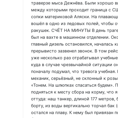
траверзе мыса Дежнёва. Были хорошо в
между которыми проходит граница с СШ
сопки материковой Аляски. На плавающ
вошёл в одно из ледовых полей, чтобы 
ракушек. СЧЁТ НА МИНУТЫ В день траге
был на вахте в машинном отделении. Око
главный дизель остановился, началась к
прерывисто зазвенел звонок. В том рейс
уже несколько раз отрабатывал учебные 
куда в случае чрезвычайной ситуации он
поначалу подумал, что тревога учебная.
механик, серьёзный, не склонный к роз
«Тонем. На шлюпках спасаться будем». 
подняться к месту сбора на корму, что я
оттуда: наш танкер, длиной 177 метров, 
борту, из воды вертикально торчал бак 
остался на плаву. К нему был привязан