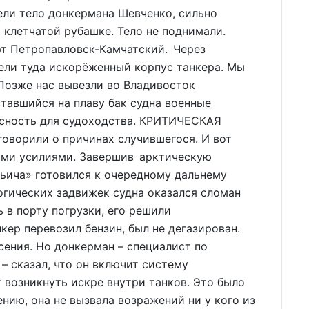
ели тело донкермана Шевченко, сильно
 клетчатой рубашке. Тело не поднимали.
рт Петропавловск-Камчатский. Через
ели туда искорёженный корпус танкера. Мы
 Позже нас вывезли во Владивосток
тавшийся на плаву бак судна военные
асность для судоходства. КРИТИЧЕСКАЯ
оворили о причинах случившегося. И вот
ими усилиями. Завершив арктическую
льича» готовился к очередному дальнему
огических задвижек судна оказался сломан
 в порту погрузки, его решили
нкер перевозил бензин, был не дегазирован.
сения. Но донкерман – специалист по
– сказал, что он включит систему
 возникнуть искре внутри танков. Это было
нию, она не вызвала возражений ни у кого из