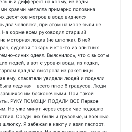
ельный дифферент на корму, из воды
ыми краями металла примерно половина
их десятков метров в воде виднелся
ь два человека, при этом на море были не
. На корме всем руководил старший
на моторная лодка (не шлюпка). В ней
ач, судовой токарь и кто-то из опытных
тёмно-синих одеял. Выяснилось, что с высоты
х людей, а вот с уровня воды, из лодки,
старпом дал два выстрела из ракетницы,
ав ему, спасатели увидели людей и подняли
 была ледяная – всего плюс 6 градусов. Люди
казавшихся им бесконечными. При такой
инуты. РУКУ ПОМОЩИ ПОДАЛИ ВСЕ Первое
ым. Но уже минут через сорок-час подошло
твия. Среди них были и грузовые, и военные,
 шлюпку. Я забежал в каюту и взял паспорт.
в рабочей одежде. На судне остались только