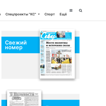
е
Спецпроекты "КС"
Спорт
Ещё
Свежий
номер