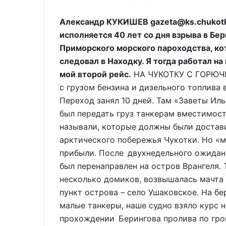
Александр КУКИШЕВ gazeta@ks.chukotka
исполняется 40 лет со дня взрыва в Бе
Приморского морского пароходства, кот
следовал в Находку. Я тогда работал н
мой второй рейс.
НА ЧУКОТКУ С ГОРЮЧИМ
с грузом бензина и дизельного топлива
Переход занял 10 дней. Там «Заветы И
был передать груз танкерам вместимост
называли, которые должны были достав
арктического побережья Чукотки. Но «м
прибыли. После двухнедельного ожидан
был перенаправлен на остров Врангеля. 
несколько домиков, возвышалась мачта
пункт острова – село Ушаковское. На бе
малые танкеры, наше судно взяло курс н
прохождении Берингова пролива по гро