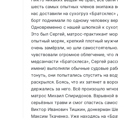
шесть самых опытных членов экипажа в
нас доставили на сухогруз «Братсклес»
борт поднимали по одному человеку ве
Одновременно с нашей шлюпкой к сухог
Это был Сергей, матрос-практикант мор
опытный моряк, крепкий плотный мужчин
очень замёрзли, но шли самостоятельно.
чувствовали огромное облегчение, что 
медсанчасти «Братсклеса», Сергей расс
имени) выполняли обычные судовые работ
тонуть, они попытались спустить на вод
раскрылся. Боясь, что их затянет в воро
держались за него. Всё произошло мгнов
матрос Михаил Спиридонов. Взрывной во
серьёзных травм и смог спастись самос
Виктор Иванович Тишкин, донкерман Ше
Максим Ткаченко. Уже находясь на «Бра