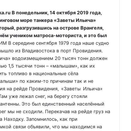
.ru В понедельник, 14 октября 2019 года,
ринговом море танкера «Заветы Ильича»
орый, разгрузившись на острове Врангеля,
а нём учеником матроса-моториста, и это был
 В середине сентября 1979 года наше судно
 вышло из Владивостока в порт Провидения.
льича» водоизмещением 20 тысяч тонн должен
ью 1,5 тысячи тонн – «малышам», как их
ить топливо в национальные сёла
алыши» по каким-то причинам так и не
ия на рейде Провидения, «Заветы Ильича»
Там уже лежал снег, на берегу стояли
 антенны. Это был единственный населённый
рег мы не сходили. Перекачав на рейде груз на
а Находку. Запомнилось, как при
мкой связи объявили, что мы находимся на