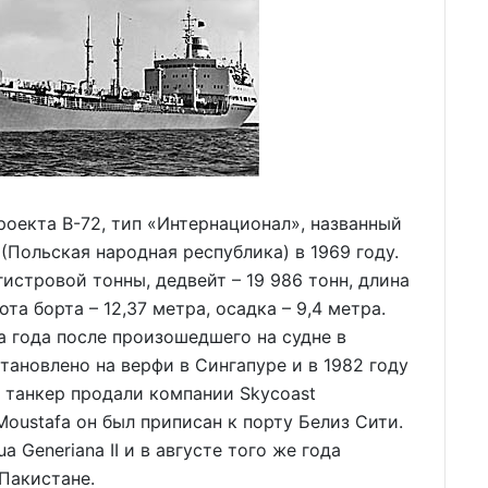
роекта В-72, тип «Интернационал», названный
(Польская народная республика) в 1969 году.
гистровой тонны, дедвейт – 19 986 тонн, длина
ота борта – 12,37 метра, осадка – 9,4 метра.
а года после произошедшего на судне в
тановлено на верфи в Сингапуре и в 1982 году
у танкер продали компании Skycoast
 Moustafa он был приписан к порту Белиз Сити.
 Generiana II и в августе того же года
 Пакистане.