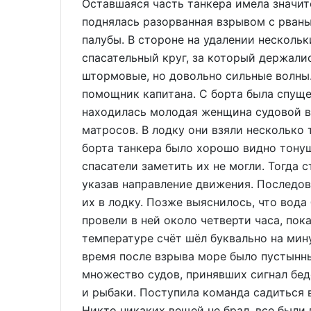
Оставшаяся часть танкера имела значит
поднялась разорванная взрывом с рван
палубы. В стороне на удалении нескольк
спасательный круг, за который держалис
штормовые, но довольно сильные волны
помощник капитана. С борта была спуще
находилась молодая женщина судовой вр
матросов. В лодку они взяли несколько 
борта танкера было хорошо видно тонущи
спасатели заметить их не могли. Тогда 
указав направление движения. Последов
их в лодку. Позже выяснилось, что вода
провели в ней около четверти часа, по
температуре счёт шёл буквально на м
время после взрыва море было пустынн
множество судов, принявших сигнал бедс
и рыбаки. Поступила команда садиться в
Никто никаких вещей не брал, все были 