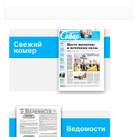
Свежий
номер