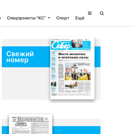
е
Спецпроекты "КС"
Спорт
Ещё
Свежий
номер