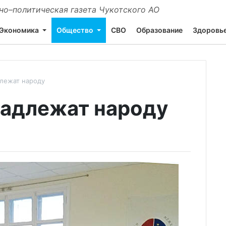
о–политическая газета Чукотского АО
Экономика
Общество
СВО
Образование
Здоровь
лежат народу
надлежат народу