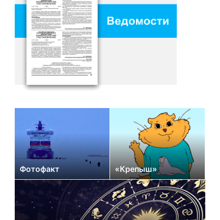
Фотофакт
«Крепыш»