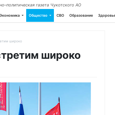
о–политическая газета Чукотского АО
Экономика
Общество
СВО
Образование
Здоровь
ретим широко
стретим широко