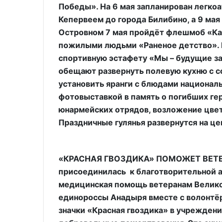
Победы». На 6 мая запланирован легкоа
Кепервеем до города Билибино, а 9 мая 
Островном 7 мая пройдёт флешмоб «Катю
пожилыми людьми «Раненое детство». 
спортивную эстафету «Мы – будущие з
обещают развернуть полевую кухню с с
установить яранги с блюдами националь
фотовыставкой в память о погибших гер
юнармейских отрядов, возложение цвет
Праздничные гулянья развернутся на ц
«КРАСНАЯ ГВОЗДИКА» ПОМОЖЕТ ВЕТЕРА
присоединилась к благотворительной а
медицинская помощь ветеранам Велико
единороссы Анадыря вместе с волонтё
значки «Красная гвоздика» в учреждени