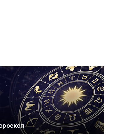
ороскоп