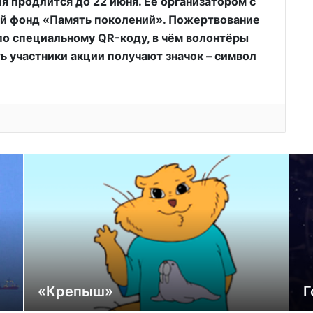
я продлится до 22 июня. Её организатором с
ый фонд «Память поколений». Пожертвование
по специальному QR-коду, в чём волонтёры
ь участники акции получают значок – символ
«Крепыш»
Г