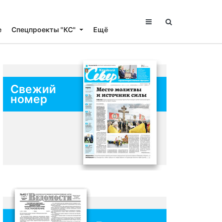
е
Спецпроекты "КС"
Ещё
Свежий
номер