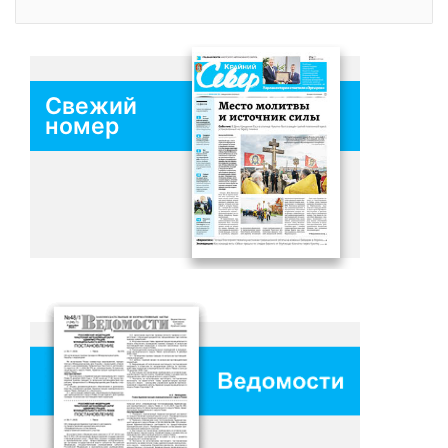
Свежий
номер