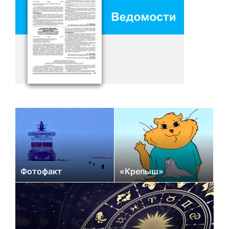
Фотофакт
«Крепыш»