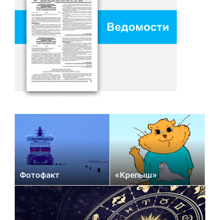
Фотофакт
«Крепыш»