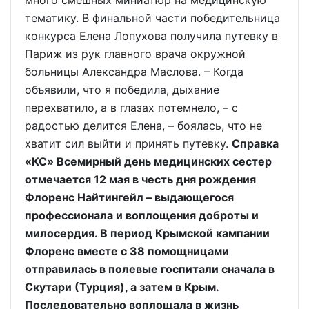
много смешных миниатюр на медицинскую
тематику. В финальной части победительница
конкурса Елена Лопухова получила путевку в
Париж из рук главного врача окружной
больницы Александра Маслова. – Когда
объявили, что я победила, дыхание
перехватило, а в глазах потемнело, – с
радостью делится Елена, – боялась, что не
хватит сил выйти и принять путевку.
Справка
«КС» Всемирный день медицинских сестер
отмечается 12 мая в честь дня рождения
Флоренс Найтингейл – выдающегося
профессионала и воплощения доброты и
милосердия. В период Крымской кампании
Флоренс вместе с 38 помощницами
отправилась в полевые госпитали сначала в
Скутари (Турция), а затем в Крым.
Последовательно воплощала в жизнь