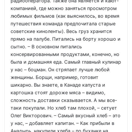
радиооператора. Также она является и кают-
компанией, где можно заняться просмотром
любимых фильмов (как выяснилось, во время
путешествия команда предпочитала старые
советские киноленты). Весь груз хранится
прямо на палубе. Питались на борту хорошо и
сытно. – В основном питались
консервированными продуктами, конечно, но
была и домашняя еда. Самый главный кулинар
у нас – боцман. Он стряпает лучше любой
женщины. Борщи, например, готовит
шикарно. Вы знаете, в Канаде капуста и
картошка стоят дороже мяса – видимо,
сложность доставки сказывается. А мы все-
таки покупали. Но хлеб там плохой, – сетует
Олег Викторович. – Самый вкусный хлеб – это
у нас, – добавляет капитан. – Как прибыли в
Анадырь, накупили хлеба – по буханке на