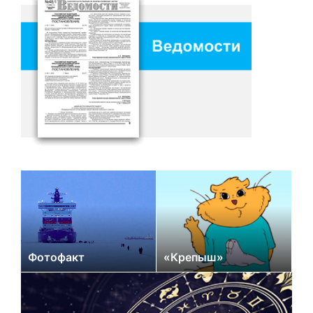
Фотофакт
«Крепыш»