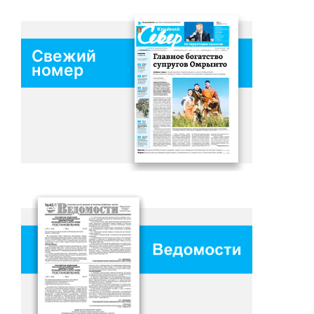
Свежий
номер