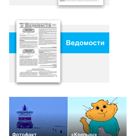
Фотофакт
«Крепыш»