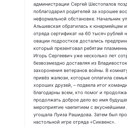
администрации Сергей Шестопалов позд
поблагодарил родителей за хорошее вос
неформальной обстановке. Начальник у
Альшевская обратилась к юнармейцам и
отряда сертификат на 60 тысяч рублей 
овации подростков достались предприн
который презентовал ребятам плазменны
Игорь Сергеевич уже несколько лет сот
безвозмездно доставляя из Владивосток
захоронения ветеранов войны. В комна
привёз жалюзи, которые оплатила семья
хороших друзей, – подвела итог команд
благодарны всем, кто помог и продолжа
продолжать доброе дело во имя будуще
мероприятие чаепитием с вкуснейшими 
угощала Луиза Рашидова. Затем был пр
настольной игре отряда «Сиквенс».