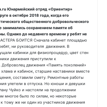
a.ru Юнармейский отряд «Ориентир»
уге в октябре 2018 года, когда его
отического общественного добровольческого
е занимались сохранением памяти об
ы. Однако до недавнего времени у ребят не
АСТЕРА БОИТСЯ Сначала кабинет площадью
ребят, ни руководителя движения. В
ущали кабинки для физиопроцедур, цвет стен
стники движения приступили к
. Доброволец движения «Память поколений»
 хлама и кабинок, старшие наставники вместе
щения, составили смету. Ремонтные работы
ния улетели в отпуска. Но юноши и девушки
лану Чуйко и настояли на продолжении
ам многое было по силам, но некоторые
к тому же ни один из участников движения