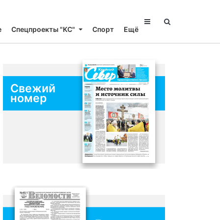
е
Спецпроекты "КС"
Спорт
Ещё
Свежий
номер