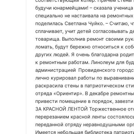
соответствующий колер. Причём стены 
будучи юнармейцами! – сказала ученица 
специально не настаивала на ремонтных
поделилась Светлана Чуйко. – Считаю, 
сплачивает, учит детей согласовывать д
товарища. Выполнив ремонт своими рука
ломать, будут бережно относиться к соб
других людей. Я очень благодарна роди
к ремонтным работам. Линолеум для бу
администрацией Провиденского городск
лично курировал работы по выравнивани
раскрасила стены в патриотическом сти
отряда «Ориентир». В декабре ремонтны
привести помещение в порядок, завезти 
ЗА КРАСНОЙ ЛЕНТОЙ Торжественное от
перерезанием красной ленты состоялось
переданной отряду неравнодушными орг
Имеется небольшая библиотека патриот