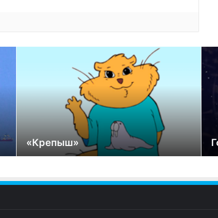
«Крепыш»
Г