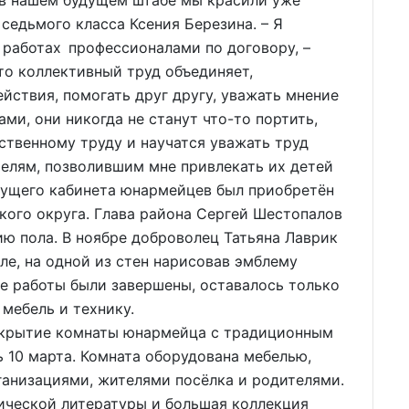
в нашем будущем штабе мы красили уже
седьмого класса Ксения Березина. – Я
 работах профессионалами по договору, –
что коллективный труд объединяет,
ействия, помогать друг другу, уважать мнение
ми, они никогда не станут что-то портить,
ственному труду и научатся уважать труд
телям, позволившим мне привлекать их детей
дущего кабинета юнармейцев был приобретён
ого округа. Глава района Сергей Шестопалов
ю пола. В ноябре доброволец Татьяна Лаврик
ле, на одной из стен нарисовав эмблему
е работы были завершены, оставалось только
мебель и технику.
крытие комнаты юнармейца с традиционным
 10 марта. Комната оборудована мебелью,
анизациями, жителями посёлка и родителями.
ической литературы и большая коллекция