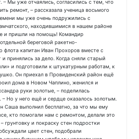
 – Мы уже отчаялись, согласились с тем, что
ить ремонт, – рассказала ученица восьмого
времени мы уже очень подружились с
амчатского, находившимися в нашем районе
ме и пришли на помощь! Командир
отдельной береговой ракетно-
о флота капитан Иван Прохоров вместе с
и принялись за дело. Когда сняли старый
ли» и подготовили к штукатурным работам, к
ушко. Он приехал в Провиденский район ещё
роил дома в Новом Чаплино, женился и
ександра руки золотые, – поделилась
 – Но у него ещё и сердце оказалось золотым.
н Саша выполнил бесплатно, за что мы ему
все, кто помогали нам с ремонтом, делали это
– грунтовку и покраску стен подростки
обсуждали цвет стен, подобрали