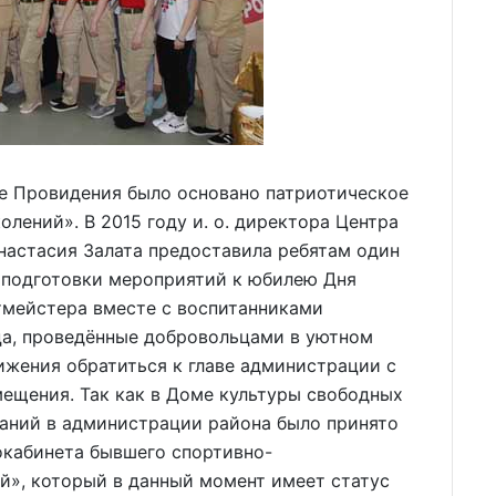
ке Провидения было основано патриотическое
лений». В 2015 году и. о. директора Центра
Анастасия Залата предоставила ребятам один
я подготовки мероприятий к юбилею Дня
тмейстера вместе с воспитанниками
ца, проведённые добровольцами в уютном
ижения обратиться к главе администрации с
ещения. Так как в Доме культуры свободных
щаний в администрации района было принято
кабинета бывшего спортивно-
й», который в данный момент имеет статус