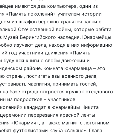
ейцев имеются два компьютера, один из
ия «Память поколений» учителем истории
дном из шкафов бережно хранятся папки с
еликой Отечественной войны, которые ребята
в Музей Берингийского наследия. Юнармейцы
робно изучают дела, находя в них информацию
тий год участники движения «Память
и будущей книги о своём движении и
иденском районе. Комната юнармейца – это
ию страны, постигать азы военного дела,
устраивать чаепития, принимать гостей,
а на базе отряда откроется кружок стендового
ин из подростков – участников
колений» кандидат в юнармейцы Никита
церемонии перерезания красной ленты
ния «Юнармия», а также магнит с логотипом
ребят футболистами клуба «Альянс». Глава