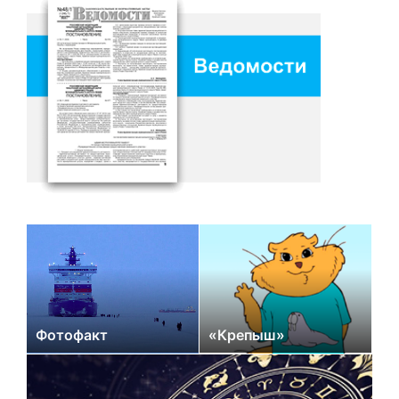
Фотофакт
«Крепыш»