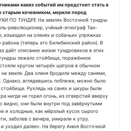
тниками каких событий им предстоит стать в
е старым кочевником, меркли перед
И ПО ТУНДРЕ На землях Восточной тундры
ель-революционер, учёный-этнограф Тан-
л, изъездил на оленях и собачьих упряжках
района (теперь это Билибинский район). В
аз даёт описание жизни тундровиков в этих
 тундры лежало стойбище, поражённое
 стояли кругом четырёх шатров в обычном
 на земле. Два оленя бродили между санями,
. Однако, вглядевшись поближе, можно было
 стойбище. Рухлядь на санях и шкуры были
а нигде не горел огонь, из отверстий вверху
о видно, они были внутри под завёрнутыми
е и холодные, как мёрзлый кусок сырого
и, заболев с вечера, умирали к утру.
 и уходил далее». На берегу Анюя Восточной