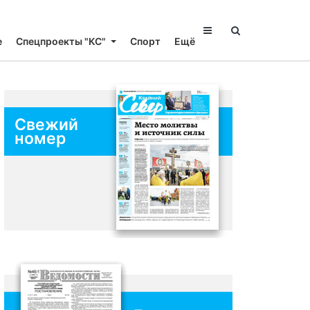
е
Спецпроекты "КС"
Спорт
Ещё
Свежий
номер