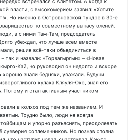
нередко встречался с Алитетом. А когда к
ой власти, с высокомерием заявил: «Хотите
т!». Но именно в Островновской тундре в 30-е
товарищество по совместному выпасу оленей.
юди, а с ними Там-Там, председатель
олго убеждал, что лучше всем вместе
умали, решив всё-таки объединиться в
– так и назвали: «Торвагыргын» – «Новая
кырго-Кай, но руководил он недолго и вскоре
о хорошо знали бедняки, уважали. Будучи
изворотливого кулака Кляуля-Око, знал его
у. Потому и стал активным участником
вали в колхоз под тем же названием. И
вавтын. Трудно было, люди не всегда
стойбищам и упорно разъяснять, преодолевать
ё суеверия соплеменников. Но познав сполна
л, что наступит новая, счастливая. Как-то