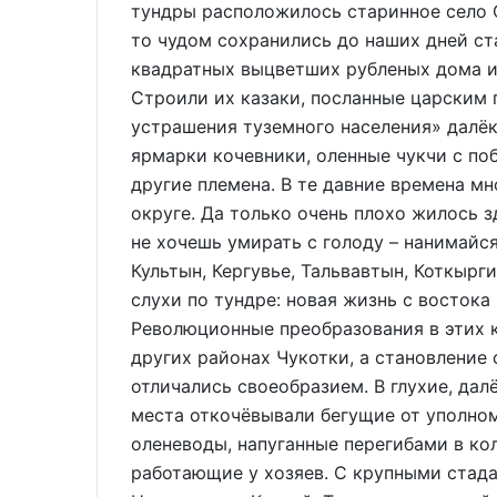
тундры расположилось старинное село О
то чудом сохранились до наших дней с
квадратных выцветших рубленых дома и
Строили их казаки, посланные царским
устрашения туземного населения» далёк
ярмарки кочевники, оленные чукчи с по
другие племена. В те давние времена м
округе. Да только очень плохо жилось з
не хочешь умирать с голоду – нанимайся
Культын, Кергувье, Тальвавтын, Коткырг
слухи по тундре: новая жизнь с восто
Революционные преобразования в этих к
других районах Чукотки, а становление
отличались своеобразием. В глухие, да
места откочёвывали бегущие от уполно
оленеводы, напуганные перегибами в ко
работающие у хозяев. С крупными стада