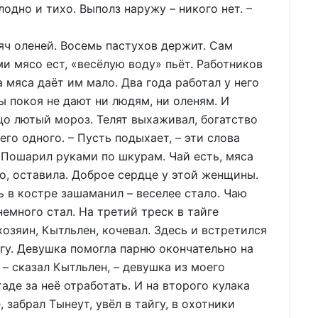
лодно и тихо. Выполз наружу – никого нет. –
яч оленей. Восемь пастухов держит. Сам
ями мясо ест, «весёлую воду» пьёт. Работников
а мяса даёт им мало. Два года работал у него
ы покоя не дают ни людям, ни оленям. И
цо лютый мороз. Телят выхаживал, богатство
его одного. – Пусть подыхает, – эти слова
 Пошарил руками по шкурам. Чай есть, мяса
ко, оставила. Доброе сердце у этой женщины.
нь в костре зашаманил – веселее стало. Чаю
немного стал. На третий треск в тайге
хозяин, Кытльлен, кочевал. Здесь и встретился
угу. Девушка помогла парню окончательно на
 – сказал Кытльлен, – девушка из моего
аде за неё отработать. И на второго кулака
, забрал Тынеут, увёл в тайгу, в охотники