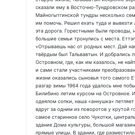
сказали ему в Восточно-Тундровском ра
Майногытгинской тундры несколько сем
им помочь. Решил ехать туда и вывезти
эта дорога. Горестными были проводы, 
большие семьи тронулись с места. Еттэг
«Отрываешь нас от родных мест. Дай на
твёрдым был Тальвавтын. И добрались п
Островном, где, как им казалось, не най
и сами стали участниками преобразова
жизни оказались сыновья того самого 
разгар зимы 1964 года удалось мне поб
Билибино летим курсом на Островное. И
одеялом сопки, наша «аннушка» петляет
вдруг за одним из поворотов у крутой г
самое старинное село Чукотки, централь
здание Дома культуры, большой магазин
прямые улицы. В здании, где разместило