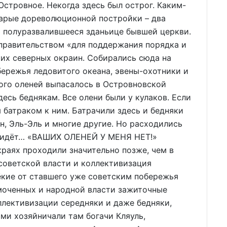
стровное. Некогда здесь был острог. Каким-
тарые дореволюционной постройки – два
 полуразвалившееся зданьице бывшей церкви.
 правительством «для поддержания порядка и
их северных окраин. Собирались сюда на
бережья ледовитого океана, эвены-охотники и
ного оленей выпасалось в Островновской
десь беднякам. Все олени были у кулаков. Если
 батраком к ним. Батрачили здесь и бедняки
ин, Эль-Эль и многие другие. Но расходились
ка идёт… «ВАШИХ ОЛЕНЕЙ У МЕНЯ НЕТ!»
раях проходили значительно позже, чем в
 советской власти и коллективизация
лёкие от ставшего уже советским побережья
моченных и народной власти зажиточные
ллективизации середняки и даже бедняки,
ми хозяйничали там богачи Кляуль,