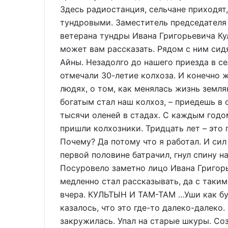
Здесь радиостанция, сельчане приходят
тундровыми. Заместитель председателя
ветерана тундры Ивана Григорьевича Ку
может вам рассказать. Рядом с ним сид
Айны. Незадолго до нашего приезда в с
отмечали 30-летие колхоза. И конечно ж
людях, о том, как менялась жизнь земля
богатым стал наш колхоз, – приедешь в 
тысячи оленей в стадах. С каждым годо
пришли колхозники. Тридцать лет – это
Почему? Да потому что я работал. И сил
первой половине батрачил, гнул спину н
Посуровело заметно лицо Ивана Григорье
медленно стал рассказывать, да с таки
вчера. КУЛЬТЫН И ТАМ-ТАМ …Уши как буд
казалось, что это где-то далеко-далеко.
закружилась. Упал на старые шкуры. Соз