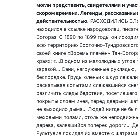
могли представить, свидетелями и учас
скором времени. Легенды, рассказанны
действительностью.
РАСХОДИЛИСЬ СЛУХ
находился в ссылке народоволец, писат
Богораз. С 1890 по 1899 годы он исходи
всю территорию Восточно-Тундровского 
своей книге «Восемь племён» Тан-Богор
краях: «…В одном из малолюдных углов
заразой… Сани, нагруженные рухлядью,
беспорядке. Груды оленьих шкур лежали
раскапывая копытами слежавшийся снег
различить следы бедствия, посетившего
покрыты слоем инея, перед дверьми шатр
не выходило дыма… Людей нигде не был
меховыми полами, столь же неподвижны
дерева, валявшийся поперек дороги… Дет
Рультувия покидал их вместе с шатрами