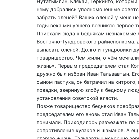
Нутатымлин, Клякай, Теркинто, который 
нему добрались уполномоченные советск
забрать оленей? Ваших оленей у меня не
годы века минувшего возникло первое 
Приехали сюда к беднякам незнакомые л
Восточно-Тундровского райисполкома. Д
выпасать оленей. Долго и тундровики д
товарищество. Чем жили, о чём мечтали 
жизнь». Первым председателем стал Кот
дружно был избран Иван Тальвавтын. Ег
сыном пастуха, он батрачил на хитрого, 
повадки, звериную злобу к бедному люд
установления советской власти.
Позже товарищество бедняков преобразо
председателем его вновь стал Иван Таль
понимали. Приходилось разъезжать по 
сопротивление кулаков и шаманов. А ещ
старую жизнь, Тальвавтын искренне вери