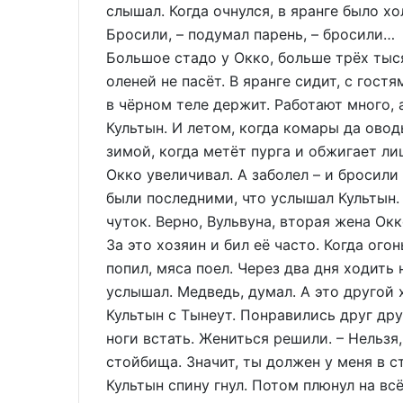
слышал. Когда очнулся, в яранге было хо
Бросили, – подумал парень, – бросили…
Большое стадо у Окко, больше трёх тыс
оленей не пасёт. В яранге сидит, с гост
в чёрном теле держит. Работают много, 
Культын. И летом, когда комары да овод
зимой, когда метёт пурга и обжигает ли
Окко увеличивал. А заболел – и бросили 
были последними, что услышал Культын.
чуток. Верно, Вульвуна, вторая жена Ок
За это хозяин и бил её часто. Когда ого
попил, мяса поел. Через два дня ходить 
услышал. Медведь, думал. А это другой 
Культын с Тынеут. Понравились друг др
ноги встать. Жениться решили. – Нельзя,
стойбища. Значит, ты должен у меня в ст
Культын спину гнул. Потом плюнул на всё