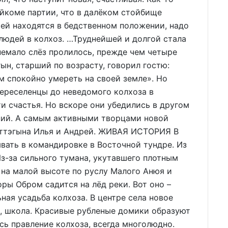
йкоме партии, что в далёком стойбище
ей находятся в бедственном положении, надо
 людей в колхоз. …Труднейшей и долгой стала
немало слёз пролилось, прежде чем четыре
ын, старший по возрасту, говорил гостю:
м спокойно умереть на своей земле». Но
ереселенцы до неведомого колхоза в
ти счастья. Но вскоре они убедились в другом
ний. А самым активными творцами новой
Еттэгына Илья и Андрей. ЖИВАЯ ИСТОРИЯ В
ывать в командировке в Восточной тундре. Из
з-за сильного тумана, укутавшего плотным
 на малой высоте по руслу Малого Анюя и
оры Обром садится на лёд реки. Вот оно –
ная усадьба колхоза. В центре села новое
, школа. Красивые рубленые домики образуют
сь правление колхоза, всегда многолюдно.