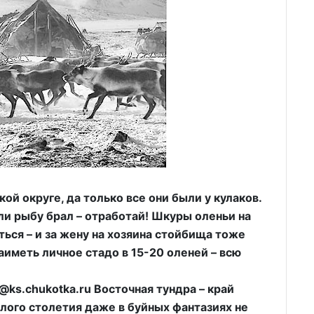
й округе, да только все они были у кулаков.
ли рыбу брал – отработай! Шкуры оленьи на
ься – и за жену на хозяина стойбища тоже
аиметь личное стадо в 15-20 оленей – всю
s.chukotka.ru Восточная тундра – край
лого столетия даже в буйных фантазиях не