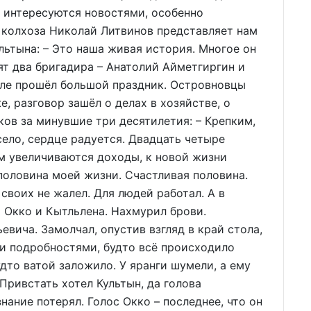
, интересуются новостями, особенно
 колхоза Николай Литвинов представляет нам
льтына: – Это наша живая история. Многое он
ят два бригадира – Анатолий Айметгиргин и
еле прошёл большой праздник. Островновцы
е, разговор зашёл о делах в хозяйстве, о
ков за минувшие три десятилетия: – Крепким,
село, сердце радуется. Двадцать четыре
м увеличиваются доходы, к новой жизни
 половина моей жизни. Счастливая половина.
 своих не жалел. Для людей работал. А в
а Окко и Кытльлена. Нахмурил брови.
вича. Замолчал, опустив взгляд в край стола,
ми подробностями, будто всё происходило
то ватой заложило. У яранги шумели, а ему
 Привстать хотел Культын, да голова
нание потерял. Голос Окко – последнее, что он